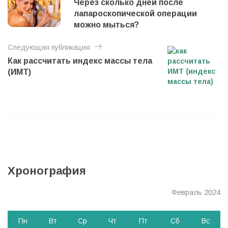
Через сколько дней после
в
лапароскопической операции
и
можно мыться?
г
Следующая публикация
а
Как рассчитать индекс массы тела
ц
(ИМТ)
и
я
п
о
з
а
Хронография
п
и
Февраль 2024
с
Пн
Вт
Ср
Чт
Пт
Сб
Вс
я