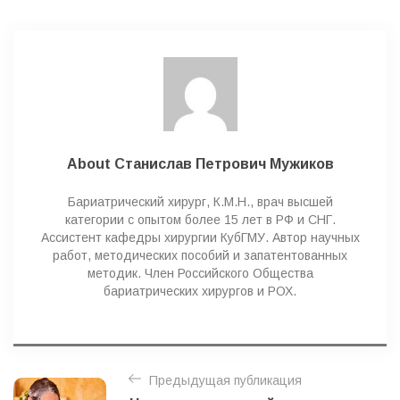
g
o
r
i
e
s
About Станислав Петрович Мужиков
Бариатрический хирург, К.М.Н., врач высшей
категории с опытом более 15 лет в РФ и СНГ.
Ассистент кафедры хирургии КубГМУ. Автор научных
работ, методических пособий и запатентованных
методик. Член Российского Общества
бариатрических хирургов и РОХ.
Н
Предыдущая публикация
а