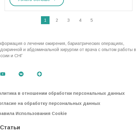
1
2
3
4
5
нформация о лечении ожирения, бариатрических операциях,
докринной и абдоминальной хирургии от врача с опытом работы в
ссии и СНГ
олитика в отношении обработки персональных данных
огласие на обработку персональных данных
равила Использования Cookie
Статьи