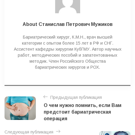
s
About Станислав Петрович Мужиков
Бариатрический хирург, К.М.Н., врач высшей
категории с опытом более 15 лет в РФ и СНГ.
Ассистент кафедры хирургии КубГМУ. Автор научных
работ, методических пособий и запатентованных
методик. Член Российского Общества
бариатрических хирургов и РОХ.
Н
Предыдущая публикация
а
О чем нужно помнить, если Вам
в
предстоит бариатрическая
и
операция
г
Следующая публикация