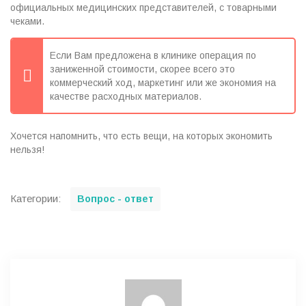
официальных медицинских представителей, с товарными
чеками. ⠀
Если Вам предложена в клинике операция по
заниженной стоимости, скорее всего это
коммерческий ход, маркетинг или же экономия на
качестве расходных материалов.
Хочется напомнить, что есть вещи, на которых экономить
нельзя!
C
Категории:
Вопрос - ответ
a
t
e
g
o
r
i
e