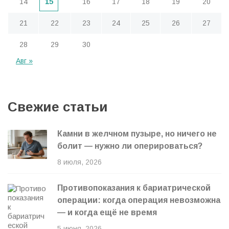
14
15
16
17
18
19
20
21
22
23
24
25
26
27
28
29
30
Авг »
Свежие статьи
Камни в желчном пузыре, но ничего не
болит — нужно ли оперироваться?
8 июля, 2026
Противопоказания к бариатрической
операции: когда операция невозможна
— и когда ещё не время
5 июня, 2026