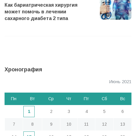
а
Как бариатрическая хирургия
ц
может помочь в лечении
сахарного диабета 2 типа
и
я
п
о
з
а
Хронография
п
Июнь 2021
и
с
Пн
Вт
Ср
Чт
Пт
Сб
Вс
я
м
1
2
3
4
5
6
7
8
9
10
11
12
13