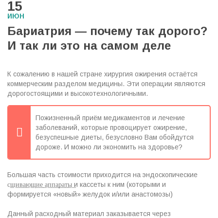
15
ИЮН
Бариатрия — почему так дорого?
И так ли это на самом деле
К сожалению в нашей стране хирургия ожирения остаётся
коммерческим разделом медицины.
Эти операции являются
дорогостоящими и высокотехнологичными. ⠀
Пожизненный приём медикаментов и лечение
заболеваний, которые провоцирует ожирение,
безуспешные диеты, безусловно Вам обойдутся
дороже. И можно ли экономить на здоровье?⠀
Большая часть стоимости приходится на эндоскопические ⠀
с͟ш͟и͟в͟а͟ю͟щ͟и͟е͟ а͟п͟п͟а͟р͟а͟т͟ы͟ и кассеты к ним (которыми и
формируется «новый» желудок и/или анастомозы)
Данный расходный материал заказывается через