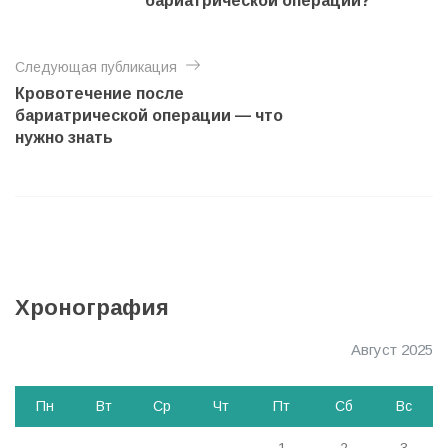
бариатрической операции?
и
г
Следующая публикация
а
Кровотечение после
ц
бариатрической операции — что
нужно знать
и
я
п
о
з
а
Хронография
п
Август 2025
и
с
Пн
Вт
Ср
Чт
Пт
Сб
Вс
я
м
1
2
3