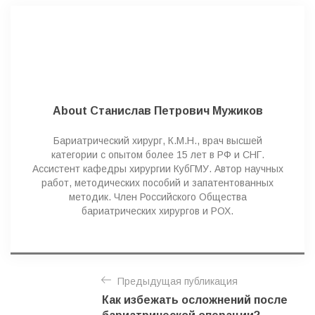
o
r
i
e
s
About Станислав Петрович Мужиков
Бариатрический хирург, К.М.Н., врач высшей
категории с опытом более 15 лет в РФ и СНГ.
Ассистент кафедры хирургии КубГМУ. Автор научных
работ, методических пособий и запатентованных
методик. Член Российского Общества
бариатрических хирургов и РОХ.
Н
Предыдущая публикация
а
Как избежать осложнений после
в